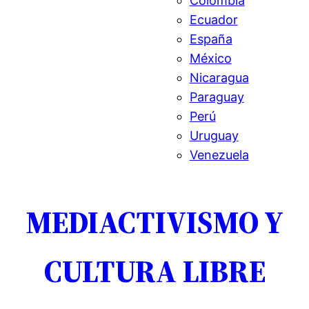
Colombia
Ecuador
España
México
Nicaragua
Paraguay
Perú
Uruguay
Venezuela
MEDIACTIVISMO Y
CULTURA LIBRE