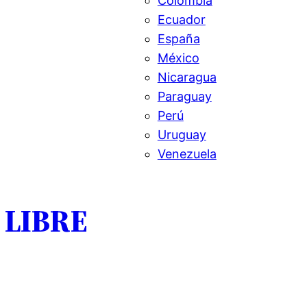
Colombia
Ecuador
España
México
Nicaragua
Paraguay
Perú
Uruguay
Venezuela
 LIBRE