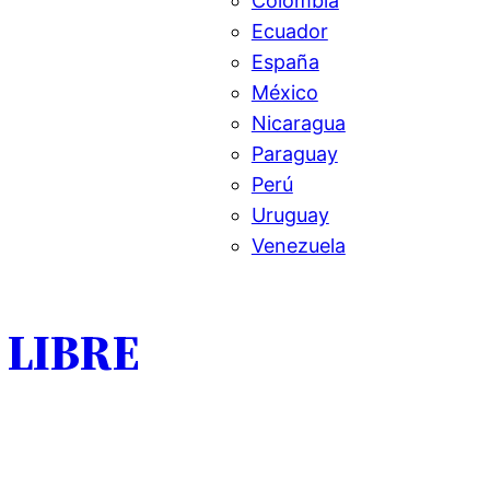
Colombia
Ecuador
España
México
Nicaragua
Paraguay
Perú
Uruguay
Venezuela
 LIBRE